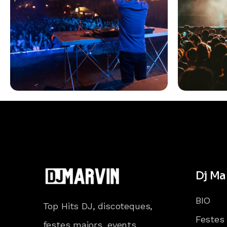
Dj Ma
BIO
Top Hits DJ, discoteques,
Festes
festes majors, events