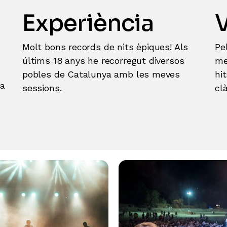
Experiència
V
Molt bons records de nits èpiques! Als
Pe
últims 18 anys he recorregut diversos
me
pobles de Catalunya amb les meves
hi
ta
sessions.
cl