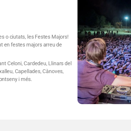
s o ciutats, les Festes Majors!
 en festes majors arreu de
ant Celoni, Cardedeu, Llinars del
ixalleu, Capellades, Cànoves,
ontseny i més.